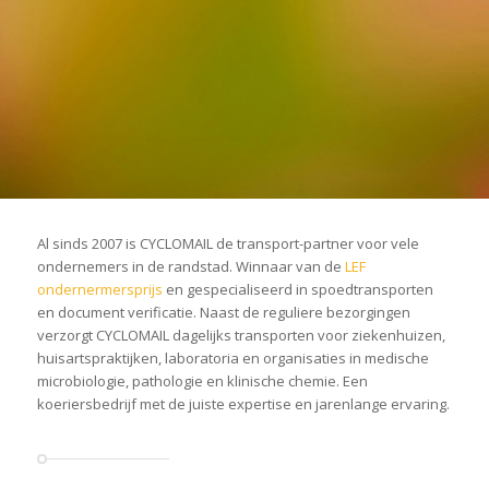
Al sinds 2007 is CYCLOMAIL de transport-partner voor vele
ondernemers in de randstad. Winnaar van de
LEF
ondernermersprijs
en gespecialiseerd in spoedtransporten
en document verificatie. Naast de reguliere bezorgingen
verzorgt CYCLOMAIL dagelijks transporten voor ziekenhuizen,
huisartspraktijken, laboratoria en organisaties in medische
microbiologie, pathologie en klinische chemie. Een
koeriersbedrijf met de juiste expertise en jarenlange ervaring.